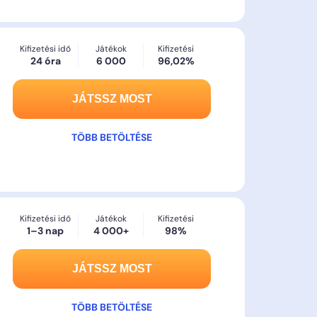
Kifizetési idő
Játékok
Kifizetési
24 óra
6 000
96,02%
JÁTSSZ MOST
TÖBB BETÖLTÉSE
Kifizetési idő
Játékok
Kifizetési
1–3 nap
4 000+
98%
JÁTSSZ MOST
TÖBB BETÖLTÉSE