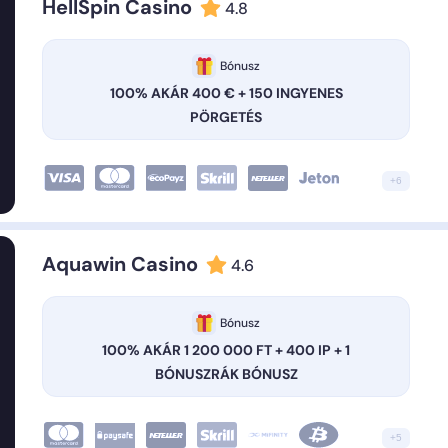
HellSpin Casino
4.8
Bónusz
100% AKÁR 400 € + 150 INGYENES
PÖRGETÉS
+6
Aquawin Casino
4.6
Bónusz
100% AKÁR 1 200 000 FT + 400 IP + 1
BÓNUSZRÁK BÓNUSZ
+5