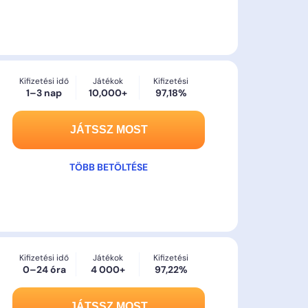
Kifizetési idő
Játékok
Kifizetési
1–3 nap
10,000+
97,18%
JÁTSSZ MOST
TÖBB BETÖLTÉSE
Kifizetési idő
Játékok
Kifizetési
0–24 óra
4 000+
97,22%
JÁTSSZ MOST