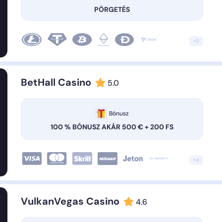
PÖRGETÉS
+2
BetHall Casino
5.0
Bónusz
100 % BÓNUSZ AKÁR 500 € + 200 FS
+4
VulkanVegas Casino
4.6